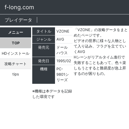
f-long.com
プレイデータ
「VZONE」の攻略データをまと
タイトル
VZONE
メニュー
めたページです。
ジャンル
AVG
ビデオの世界に様々な人物とし
TOP
て入り込み、フラグを立ててい
発売元
ドール
くAVG
ハウス
HDインストール
Hシーンがリアルタイム進行で
発売日
1995/02
失敗することもあって、色々楽
攻略チャート
しもうとすると難易度が急上昇
機種
PC-
するのが困りもの。
tips
9801シ
リーズ
※機種は本データを記録
した環境です