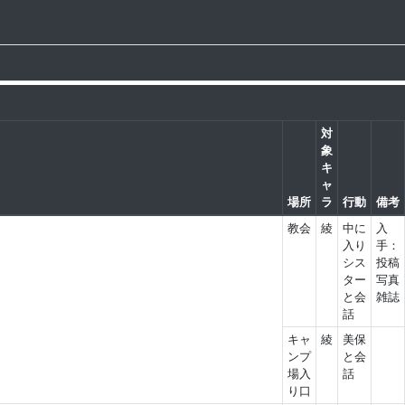
対
象
キ
ャ
場所
ラ
行動
備考
教会
綾
中に
入
入り
手：
シス
投稿
ター
写真
と会
雑誌
話
キャ
綾
美保
ンプ
と会
場入
話
り口