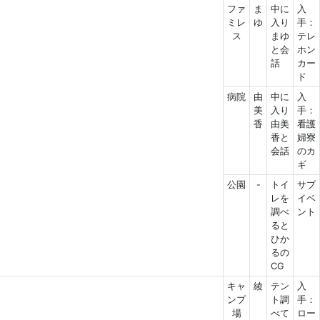
ファ
ま
中に
入
ミレ
ゆ
入り
手：
ス
まゆ
テレ
と会
ホン
話
カー
ド
病院
由
中に
入
美
入り
手：
香
由美
看護
香と
婦寮
会話
のカ
ギ
公園
-
トイ
サブ
レを
イベ
調べ
ント
ると
ひか
るの
CG
キャ
綾
テン
入
ンプ
ト調
手：
場
べて
ロー