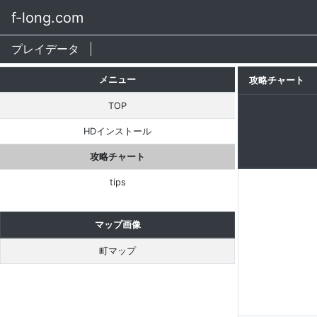
f-long.com
プレイデータ
メニュー
攻略チャート
TOP
HDインストール
攻略チャート
tips
マップ画像
町マップ