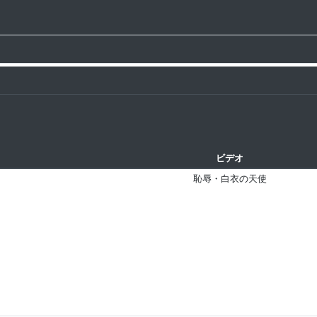
ビデオ
恥辱・白衣の天使