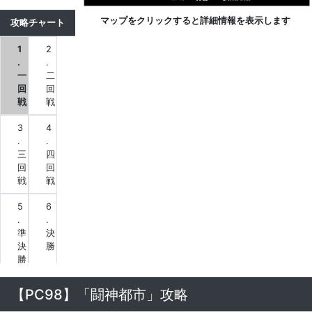
マップをクリックすると詳細情報を表示します
攻略チャート
1
2
.
.
一
二
回
回
戦
戦
3
4
.
.
三
四
回
回
戦
戦
5
6
.
.
準
決
決
勝
勝
7
【PC98】「闘神都市」攻略
.
大