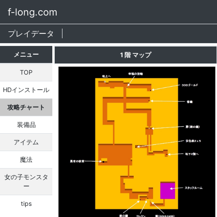
f-long.com
プレイデータ
メニュー
1 階 マップ
TOP
HDインストール
攻略チャート
装備品
アイテム
魔法
女の子モンスタ
ー
tips