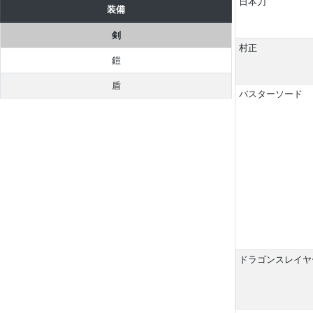
日本刀
装備
剣
村正
鎧
盾
バスターソード
ドラゴンスレイヤ