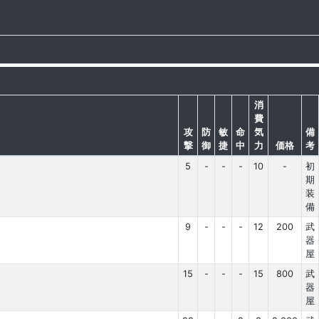
消
費
攻
防
敏
命
気
備
撃
御
捷
中
力
価格
考
5
-
-
-
10
-
初
期
装
備
9
-
-
-
12
200
武
器
屋
15
-
-
-
15
800
武
器
屋