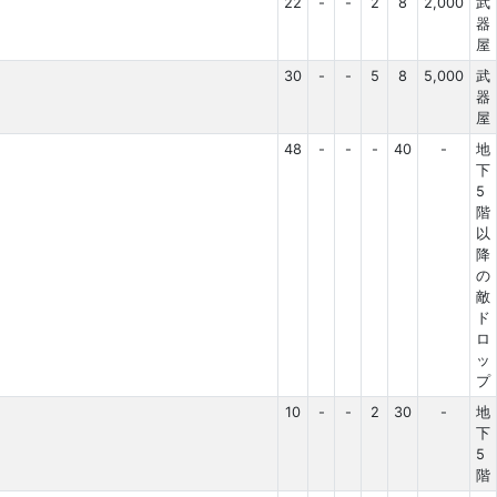
22
-
-
2
8
2,000
武
器
屋
30
-
-
5
8
5,000
武
器
屋
48
-
-
-
40
-
地
下
5
階
以
降
の
敵
ド
ロ
ッ
プ
10
-
-
2
30
-
地
下
5
階