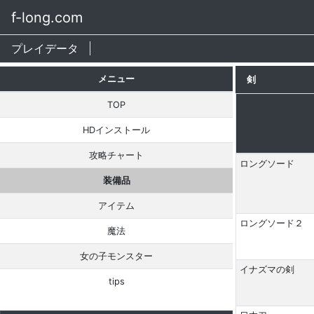
f-long.com
プレイデータ
メニュー
剣
TOP
HDインストール
攻略チャート
ロングソード
装備品
アイテム
ロングソード２
魔法
女の子モンスター
イナズマの剣
tips