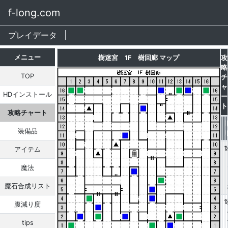
f-long.com
プレイデータ
メニュー
樹迷宮 1F 樹回廊 マップ
攻
略
TOP
チ
ャ
HDインストール
ー
ト
攻略チャート
装備品
1
アイテム
魔法
魔石合成リスト
1
腹減り度
tips