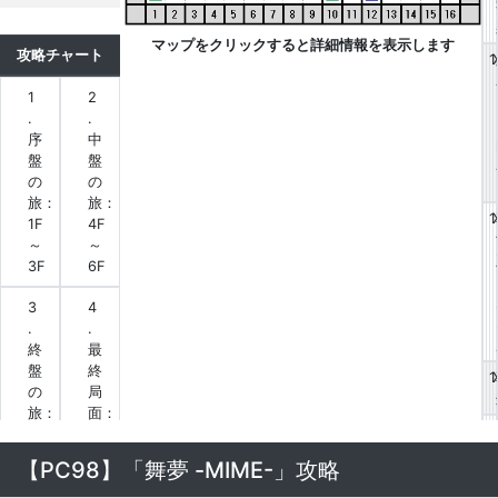
マップをクリックすると詳細情報を表示します
攻略チャート
1
1
2
.
.
序
中
盤
盤
の
の
旅：
旅：
1
1F
4F
～
～
3F
6F
3
4
.
.
終
最
盤
終
1
の
局
旅：
面：
1
7F
12F
～
～
【PC98】「舞夢 -MIME-」攻略
11F
13F