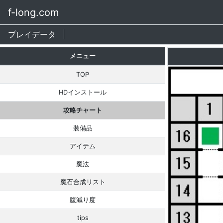
f-long.com
プレイデータ
メニュー
TOP
HDインストール
攻略チャート
装備品
アイテム
魔法
魔石合成リスト
腹減り度
tips