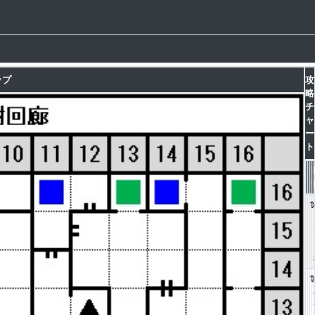
ップ
攻
略
チ
ャ
ー
ト
1
1