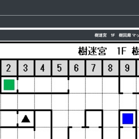
樹迷宮 1F 樹回廊 マ