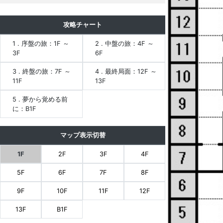
攻略チャート
1 . 序盤の旅：1F ～
2 . 中盤の旅：4F ～
3F
6F
3 . 終盤の旅：7F ～
4 . 最終局面：12F ～
11F
13F
5 . 夢から覚める前
に：B1F
マップ表示切替
1F
2F
3F
4F
5F
6F
7F
8F
9F
10F
11F
12F
13F
B1F