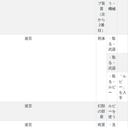
プ装
う -
置
機械
（左
から
2番
目）
迷宮
死体
・取
る -
武器
・取
る -
武器
・取
「ル
る -
ビ
ルビ
ー」
ー
を入
手
迷宮
幻獣
ルビ
の部
ーを
屋
使う
迷宮
棺置
・見