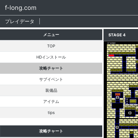
f-long.com
プレイデータ
メニュー
STAGE 4
TOP
HDインストール
攻略チャート
サブイベント
装備品
アイテム
tips
攻略チャート