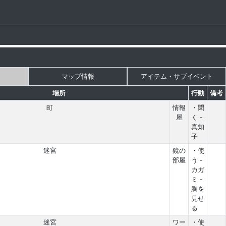
マップ情報
アイテム・サブイベント
場所
行動
備考
町
情報
・聞
屋
く -
真知
子
迷宮
鏡の
・使
部屋
う -
カガ
ミ -
胸を
見せ
る
迷宮
ワー
・使