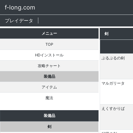
f-long.com
プレイデータ
メニュー
剣
TOP
HDインストール
ぷるぷるの剣
攻略チャート
装備品
マルガリータ
アイテム
魔法
えくすかりば
装備品
剣