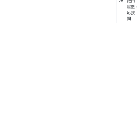
25
妃円
屋敷 :
応接
間