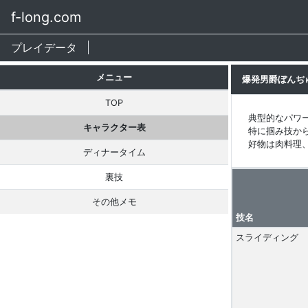
f-long.com
プレイデータ
メニュー
爆発男爵ぼんぢ
TOP
典型的なパワ
キャラクター表
特に掴み技か
好物は肉料理、
ディナータイム
裏技
その他メモ
技名
スライディング