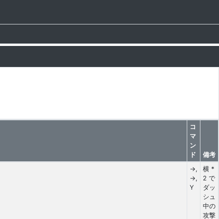
コ
マ
ン
ド
備考
→,
横 *
→,
2 で
Y
ダッ
シュ
中の
攻撃