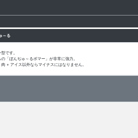
ゅ～る
ー型です。
らの「ぼんぢゅ～るボマー」が非常に強力。
肉 + アイス以外ならマイナスにはなりません。