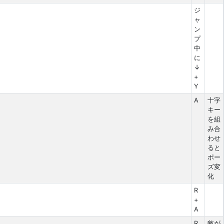
ジ
ャ
ン
プ
中
に
↓
+
Y
A
十字
キー
を組
み合
わせ
ると
ポー
ズ変
化
R
+
A
R
敵が