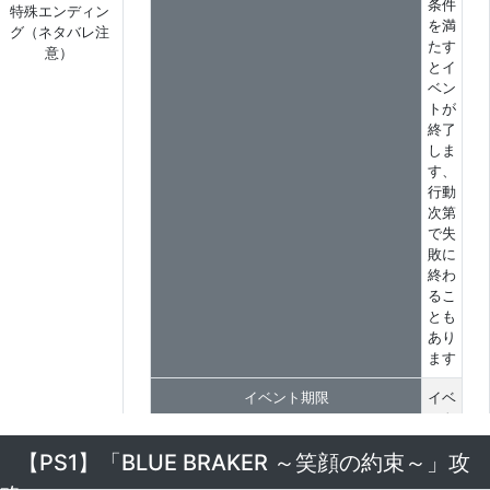
条件
特殊エンディン
を満
グ（ネタバレ注
たす
意）
とイ
ベン
トが
終了
しま
す、
行動
次第
で失
敗に
終わ
るこ
とも
あり
ます
イベント期限
イベ
ント
が発
【PS1】「BLUE BRAKER ～笑顔の約束～」攻
生し
てか