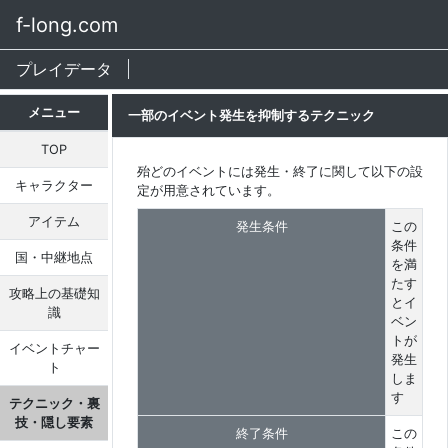
f-long.com
プレイデータ
メニュー
一部のイベント発生を抑制するテクニック
TOP
殆どのイベントには発生・終了に関して以下の設
キャラクター
定が用意されています。
アイテム
発生条件
この
条件
国・中継地点
を満
たす
攻略上の基礎知
とイ
識
ベン
トが
イベントチャー
発生
ト
しま
す
テクニック・裏
技・隠し要素
終了条件
この