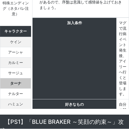
があるので、序盤は意識して感情値を上げておき
特殊エンディン
ましょう。
グ（ネタバレ注
意）
加入条件
マグ
で流
キャラクター
行病
イベ
ケイン
ント
発生
アーシャ
後、
アイ
カルミー
リー
へ行
サージュ
くと
登場
ターナ
しま
ナルター
す。
ハミュン
好きなもの
自分
の髪
マヤ
の毛
【PS1】「BLUE BRAKER ～笑顔の約束～」攻
ヤーム
嫌いなもの
自然