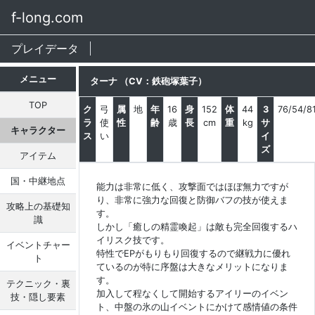
f-long.com
プレイデータ
メニュー
ターナ （CV：鉄砲塚葉子）
TOP
ク
弓
属
地
年
16
身
152
体
44
3
76/54/8
ラ
使
性
齢
歳
長
cm
重
kg
サ
キャラクター
ス
い
イ
ズ
アイテム
国・中継地点
能力は非常に低く、攻撃面ではほぼ無力ですが
り、非常に強力な回復と防御バフの技が使えま
攻略上の基礎知
す。
識
しかし「癒しの精霊喚起」は敵も完全回復するハ
イリスク技です。
イベントチャー
特性でEPがもりもり回復するので継戦力に優れ
ト
ているのが特に序盤は大きなメリットになりま
す。
テクニック・裏
加入して程なくして開始するアイリーのイベン
技・隠し要素
ト、中盤の氷の山イベントにかけて感情値の条件