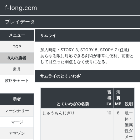
f-long.com
プレイデータ
メニュー
サムライ
TOP
加入時期：STORY 3, STORY 5, STORY 7 (任意)
あらゆる敵に対応できる剣術が非常に便利、前衛と
8人の勇者
して目立った弱点もなく便りになる。
道具
サムライのとくいわざ
攻略チャート
習
消
得
費
勇者
とくいわざの名前
LV
MP
説明
マーシナリー
じゅうもんじぎり
10
6
敵一
体：
マージ
無属
性ダ
アマゾン
メー