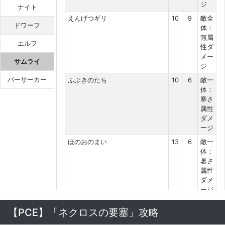
ジ
ナイト
えんげつギリ
10
9
敵全
ドワーフ
体：
無属
エルフ
性ダ
メー
サムライ
ジ
バーサーカー
ふぶきのたち
10
6
敵一
体：
寒さ
属性
ダメ
ージ
ほのおのまい
13
6
敵一
体：
暑さ
属性
ダメ
ージ
ぶんしんさっぽう
16
16
敵一
【PCE】「ネクロスの要塞」攻略
体：
無属