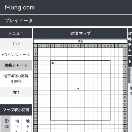
f-long.com
プレイデータ
メニュー
砂漠 マップ
攻
略
TOP
チ
ャ
HDインストール
ー
ト
攻略チャート
地下4階の謎解
き解説
tips
マップ表示切替
砂
地
地
漠
下
下