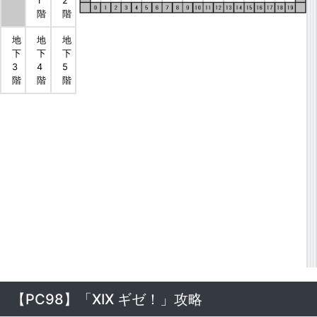
1
2
階
階
地
地
地
下
下
下
3
4
5
階
階
階
【PC98】「XIX ギゼ！」攻略