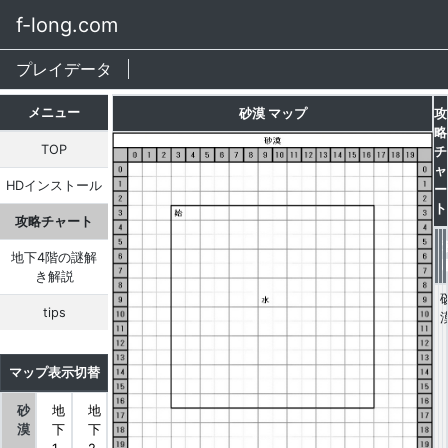
f-long.com
プレイデータ
メニュー
砂漠 マップ
攻
略
TOP
チ
ャ
HDインストール
ー
ト
攻略チャート
地下4階の謎解
き解説
tips
マップ表示切替
砂
地
地
漠
下
下