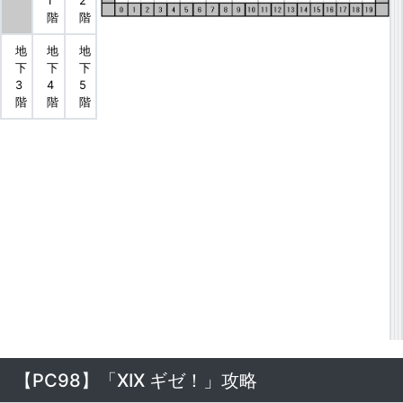
1
2
階
階
地
地
地
下
下
下
3
4
5
階
階
階
【PC98】「XIX ギゼ！」攻略