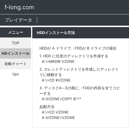
f-long.com
プレイデータ
メニュー
HDDインストール方法
TOP
HDDが A ドライブ、FDDが B ドライブの場合
HDインストール
1. HDD に任意のディレクトリを作成する
A:\>MKDIR VZONE
攻略チャート
2. カレントディレクトリを作成したディレクト
tips
リに移動する
A:\>CD ¥VZONE
3. ディスクA～Eの順に、FDDの内容を全てコピ
ーする
A:\VZONE>COPY B:*.*
起動方法
A:\>CD VZONE
A:\VZONE>VZONE