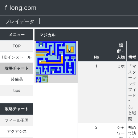
f-long.com
プレイデータ
メニュー
マジカル
場
TOP
所・
HDインストール
No
人物
備考
1
ミホ
「マ
攻略チャート
スタ
ーマ
装備品
ック
フィ
tips
ード
*
3」
攻略チャート
と戦
闘
フィール王国
2
シャ
初め
アクアシス
ワー
て訪