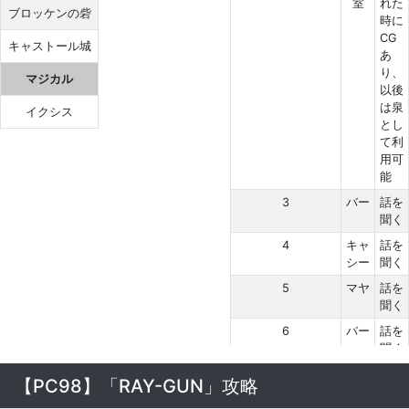
室
れた
ブロッケンの砦
時に
CG
キャストール城
あ
り、
マジカル
以後
は泉
イクシス
とし
て利
用可
能
3
バー
話を
聞く
4
キャ
話を
シー
聞く
5
マヤ
話を
聞く
6
バー
話を
聞く
7
ジェ
会話
【PC98】「RAY-GUN」攻略
ミー
後、
キャ