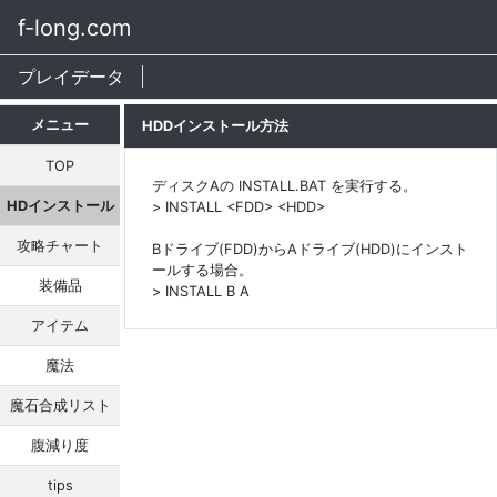
f-long.com
プレイデータ
メニュー
HDDインストール方法
TOP
ディスクAの INSTALL.BAT を実行する。
HDインストール
> INSTALL <FDD> <HDD>
攻略チャート
Bドライブ(FDD)からAドライブ(HDD)にインスト
ールする場合。
装備品
> INSTALL B A
アイテム
魔法
魔石合成リスト
腹減り度
tips