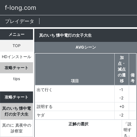
f-long.com
プレイデータ
メニュー
其のいち 懐中電灯の女子大生
TOP
AVGシーン
HDインストール
加
点・
攻略チャート
減点
の遷
備
tips
項目
移
考
出て行く
-1
攻略チャート
-2
説明する
+0
其のいち 懐中電
灯の女子大生
ヤダ
-2
正解の選択
「説
其のに 真夜中の
明す
診察室
る」