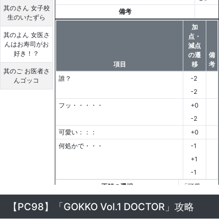
其のさん 女子校
備考
生のいたずら
加
其のよん 女医さ
点・
んはお寿司がお
減点
好き！？
の遷
備
項目
移
考
其のご お医者さ
誰？
-2
んゴッコ
-2
フッ・・・・・
+0
-2
可愛い：：：
+0
何処かで・・・
-1
+1
-1
正解の選択
「可愛
い・・・」
【PC98】「GOKKO Vol.1 DOCTOR」攻略
備考