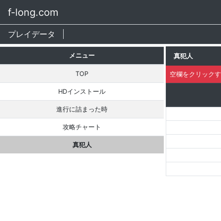
f-long.com
プレイデータ
メニュー
真犯人
TOP
空欄をクリックす
HDインストール
進行に詰まった時
攻略チャート
真犯人