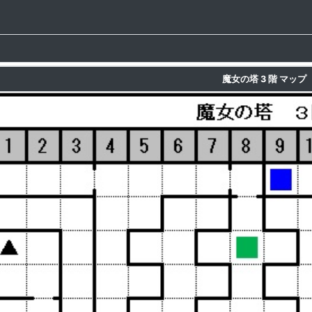
魔女の塔 3 階 マップ