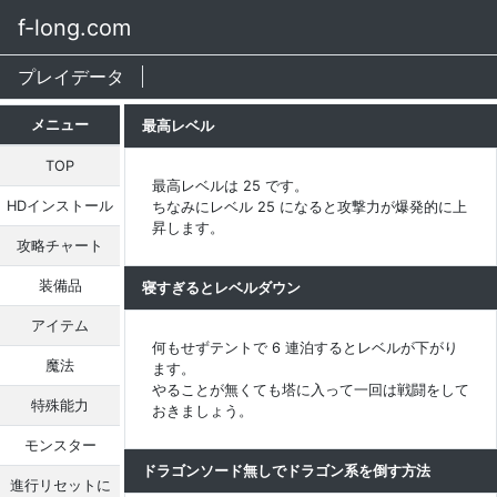
f-long.com
プレイデータ
メニュー
最高レベル
TOP
最高レベルは 25 です。
HDインストール
ちなみにレベル 25 になると攻撃力が爆発的に上
昇します。
攻略チャート
装備品
寝すぎるとレベルダウン
アイテム
何もせずテントで 6 連泊するとレベルが下がり
魔法
ます。
やることが無くても塔に入って一回は戦闘をして
特殊能力
おきましょう。
モンスター
ドラゴンソード無しでドラゴン系を倒す方法
進行リセットに