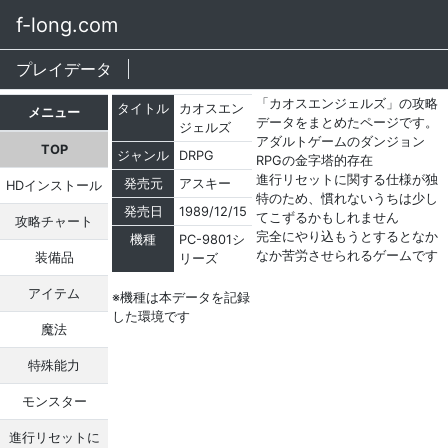
f-long.com
プレイデータ
「カオスエンジェルズ」の攻略
タイトル
カオスエン
メニュー
データをまとめたページです。
ジェルズ
アダルトゲームのダンジョン
TOP
ジャンル
DRPG
RPGの金字塔的存在
進行リセットに関する仕様が独
発売元
アスキー
HDインストール
特のため、慣れないうちは少し
発売日
1989/12/15
てこずるかもしれません
攻略チャート
完全にやり込もうとするとなか
機種
PC-9801シ
なか苦労させられるゲームです
装備品
リーズ
アイテム
※機種は本データを記録
した環境です
魔法
特殊能力
モンスター
進行リセットに