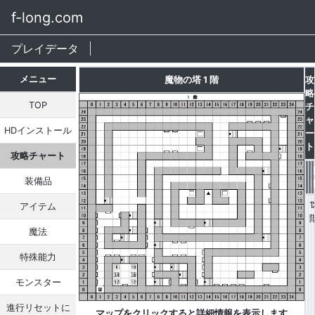
f-long.com
プレイデータ
メニュー
魔物の塔 1 階
攻
略
TOP
チ
ャ
HDインストール
ー
ト
攻略チャート
装備品
1
アイテム
魔法
特殊能力
モンスター
進行リセットに
マップをクリックすると詳細情報を表示します