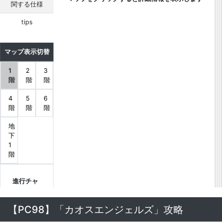
関する仕様
tips
マップ表示切替
1
2
3
階
階
階
4
5
6
階
階
階
地
下
1
階
進行チャ
ートは最
小限のフ
【PC98】「カオスエンジェルズ」攻略
ラグおよ
び注意点