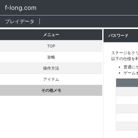
f-long.com
プレイデータ
メニュー
パスワード
TOP
ステージをクリ
攻略
以下の仕様を利
普通にゲ
操作方法
ゲーム
アイテム
その他メモ