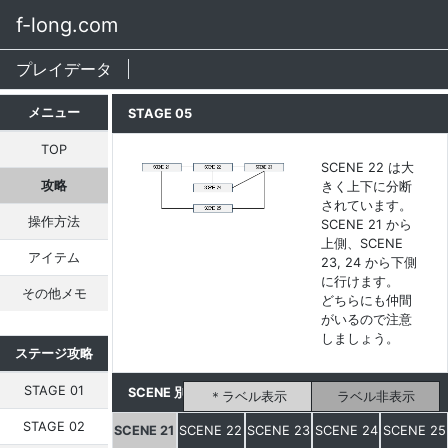
f-long.com
プレイデータ
メニュー
STAGE 05
TOP
SCENE 22 は大
攻略
きく上下に分断
されています。
操作方法
SCENE 21 から
上側、SCENE
アイテム
23, 24 から下側
に行けます。
その他メモ
どちらにも仲間
がいるので注意
しましょう。
ステージ攻略
STAGE 01
SCENE 別マップ
ラベル表示
ラベル非表示
STAGE 02
SCENE 21
SCENE 22
SCENE 23
SCENE 24
SCENE 25