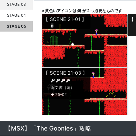
STAGE 03
※黄色いアイコンは 鍵 が 2 つ必要なものです
STAGE 04
【 SCENE 21-01 】
【 
STAGE 05
【 SCENE 21-03 】
呪文書（黄）
25-02
【 SCENE 21-04 】
【MSX】「The Goonies」攻略