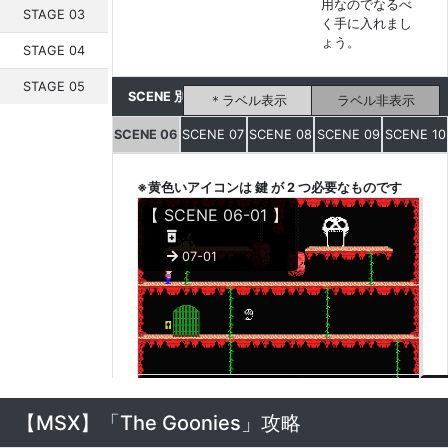
用なのでなるべ
STAGE 03
く手に入れまし
ょう。
STAGE 04
STAGE 05
SCENE 別マップ
ラベル表示
ラベル非表示
SCENE 06
SCENE 07
SCENE 08
SCENE 09
SCENE 10
※黄色いアイコンは 鍵 が 2 つ必要なものです
【 SCENE 06-01 】
07-01
【 SCENE 06-02 】
【 
【MSX】「The Goonies」攻略