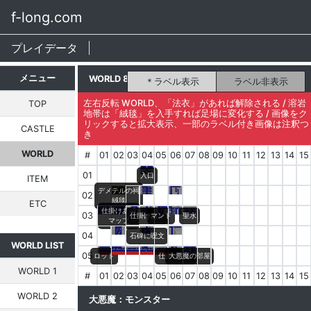
f-long.com
プレイデータ
メニュー
WORLD 8
ラベル表示
ラベル非表示
左右反転 WORLD、「法衣」があれば解除される / 溶岩
TOP
地帯は「絨毯」を入手すれば足場に変化する / 画像をク
リックすると拡大表示、一部のラベル付き画像は注釈つ
CASTLE
き
WORLD
#
01
02
03
04
05
06
07
08
09
10
11
12
13
14
15
01
入口
ITEM
デメテルの祠
02
絨毯
ETC
仕掛けあり
03
仕掛けあり
マント
聖水
マップ
04
石碑に呪文
WORLD LIST
05
ロッド
仕掛けあり
大悪魔の部屋
WORLD 1
#
01
02
03
04
05
06
07
08
09
10
11
12
13
14
15
WORLD 2
大悪魔：モンスター