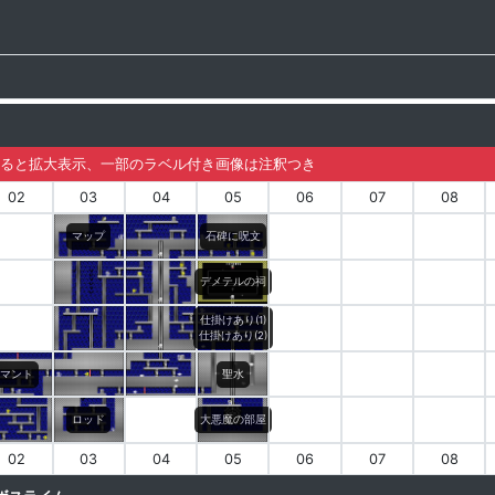
ると拡大表示、一部のラベル付き画像は注釈つき
02
03
04
05
06
07
08
マップ
石碑に呪文
デメテルの祠
仕掛けあり(1)
仕掛けあり(2)
マント
聖水
ロッド
大悪魔の部屋
02
03
04
05
06
07
08