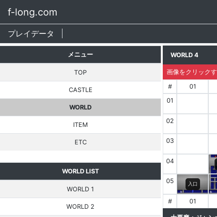
f-long.com
プレイデータ
メニュー
WORLD 4
画像をクリックす
TOP
#
01
CASTLE
01
WORLD
02
ITEM
03
ETC
04
WORLD LIST
05
入口
WORLD 1
#
01
WORLD 2