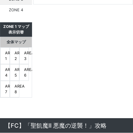
ZONE 4
ZONE 1 マップ
表示切替
全体マップ
AREA
AREA
AREA
1
2
3
AREA
AREA
AREA
4
5
6
AREA
AREA
7
8
【FC】「聖飢魔Ⅱ 悪魔の逆襲！」攻略