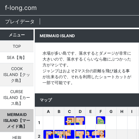
f-long.com
プレイデータ
メニュー
MERMAID ISLAND
TOP
水場が多い島です、落水するとダメージが非常に
SEA【海】
大きいので、落水するくらいなら敵にぶつかった
方がマシです。
COOK
ジャンプはおよそ2マス分の距離を飛び越える事
ISLAND【クッ
が出来るので、それを利用したショートカットが
ク島】
一部で可能です。
CURSE
ISLAND【カー
マップ
ス島】
A
B
C
D
E
F
G
H
I
MERMAID
ISLAND【マー
1
メイド島】
2
HEBI