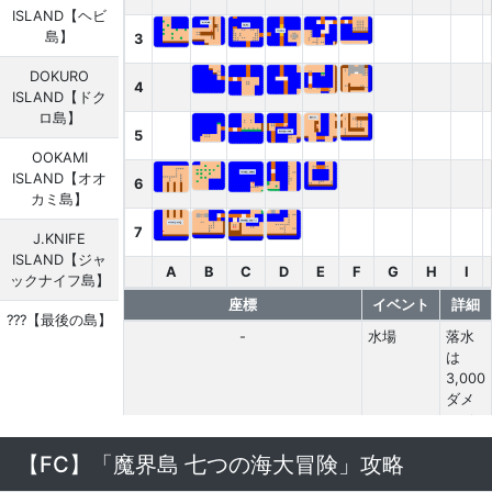
ISLAND【ヘビ
島】
3
DOKURO
4
ISLAND【ドク
ロ島】
5
OOKAMI
ISLAND【オオ
6
カミ島】
7
J.KNIFE
ISLAND【ジャ
A
B
C
D
E
F
G
H
I
ックナイフ島】
座標
イベント
詳細
???【最後の島】
-
水場
落水
は
3,000
ダメ
ージ
で
【FC】「魔界島 七つの海大冒険」攻略
す、
命取