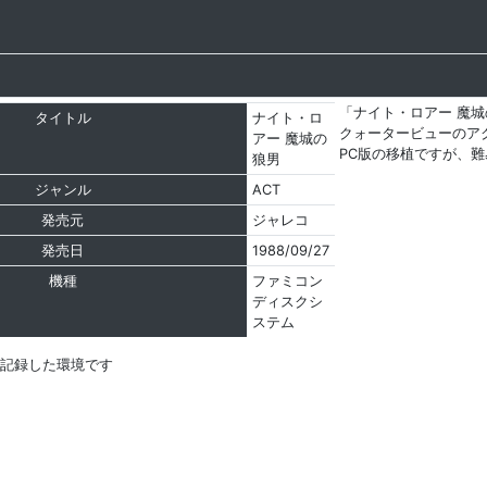
「ナイト・ロアー 魔
タイトル
ナイト・ロ
クォータービューのア
アー 魔城の
PC版の移植ですが、
狼男
ジャンル
ACT
発売元
ジャレコ
発売日
1988/09/27
機種
ファミコン
ディスクシ
ステム
を記録した環境です