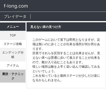
f-long.com
プレイデータ
メニュー
見えない床の見つけ方
TOP
このゲームにおいて落下は即死となりますが、足
ステージ攻略
場は無いのに歩くことが出来る場所が何か所かあ
ります。
エンディング分
目視でそれらを区別することは出来ませんが、見
岐
えない床へは普通に歩いて進入することが出来る
ので、敵が入り込むこともあります。
アイテム
怪しい場所は敵を上手く追い込んで確認してみる
といいでしょう。
裏技・テクニッ
これを知っていると最終ステージが少しだけ楽に
ク
なるかもしれません。