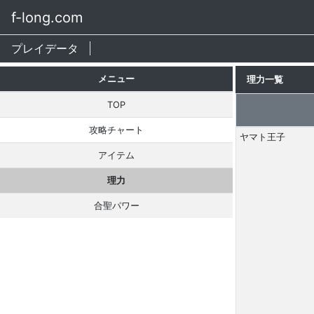
f-long.com
プレイデータ
メニュー
理力一覧
TOP
攻略チャート
ヤマト王子
アイテム
理力
合聖パワー