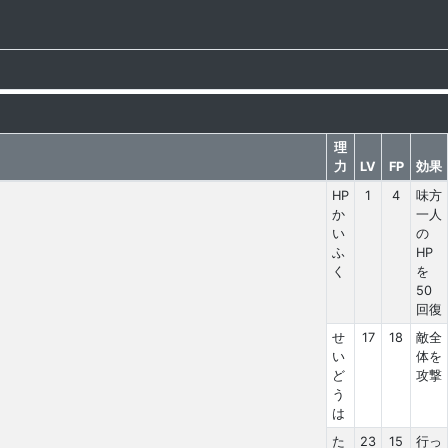
理
力
LV
FP
効果
HP
1
4
味方
か
一人
い
の
ふ
HP
く
を
50
回復
せ
17
18
敵全
い
体を
ど
攻撃
う
は
た
23
15
行っ