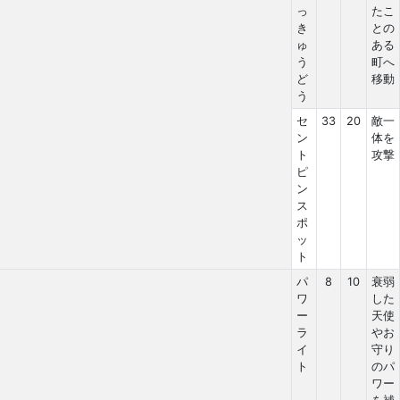
っ
たこ
き
との
ゅ
ある
う
町へ
ど
移動
う
セ
33
20
敵一
ン
体を
ト
攻撃
ピ
ン
ス
ポ
ッ
ト
パ
8
10
衰弱
ワ
した
ー
天使
ラ
やお
イ
守り
ト
のパ
ワー