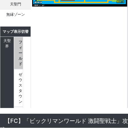
天聖門
無縁ゾーン
マップ表示切替
天聖
フ
界
ィ
ー
ル
ド
ゼ
ウ
ス
タ
ウ
ン
ハ
ド
【FC】「ビックリマンワールド 激闘聖戦士」攻
ラ