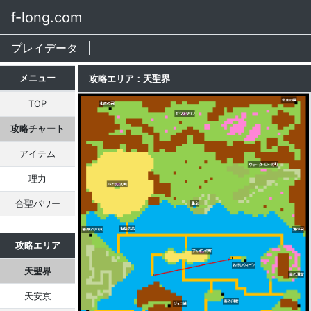
f-long.com
プレイデータ
メニュー
攻略エリア：天聖界
TOP
攻略チャート
アイテム
理力
合聖パワー
攻略エリア
天聖界
天安京