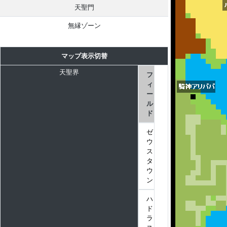
天聖門
無縁ゾーン
マップ表示切替
天聖界
フ
ィ
ー
ル
ド
ゼ
ウ
ス
タ
ウ
ン
ハ
ド
ラ